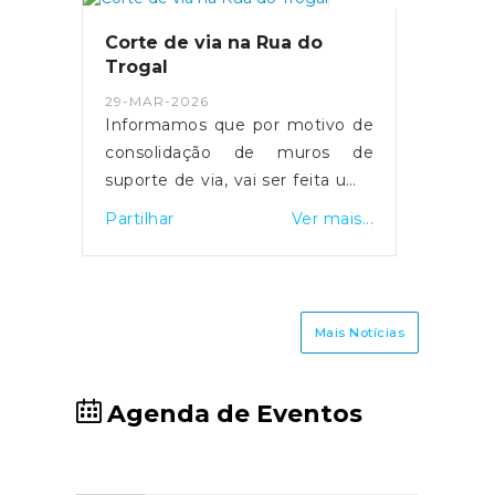
família e amigos.
Corte de via na Rua do
Trogal
29-MAR-2026
Informamos que por motivo de
consolidação de muros de
suporte de via, vai ser feita uma
intervenção na Rua do Trogal,
Partilhar
Ver mais...
ficando por esse motivo a
estrada cortada ao transito,
entre as 9h e as 17h, da próxima
semana.Agradecemos a
Mais Notícias
colaboração e a compreensão
de todos.
Agenda de Eventos