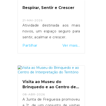
aqui retratado, que praticam
Respirar, Sentir e Crescer
atividade física duas vezes por
semana, melhorando a sua
21-MAI-2026
qualidade de vida, incentivando
Atividade destinada aos mais
hábitos saudáveis e momentos
novos, um espaço seguro para
de convívio entre todos.
sentir, acalmar e crescer.
Partilhar
Ver mais...
Visita ao Museu do
Brinquedo e ao Centro de
Interpretação do Território
08-ABR-2026
A Junta de Freguesia promoveu
a 1ª, de um conjunto de visitas