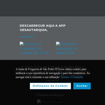
DESCARREGUE AQUI A APP
GESAUTARQUIA,
© 2026 Junta de Freguesia de São Pedro
A Junta de Freguesia de São Pedro D'Arcos utiliza cookies para
D'Arcos. Todos os direitos reservados |
Termos e
melhorar a sua experiência de navegação e para fins estatísticos. Ao
Condições
|
*
Chamada para a rede fixa
navegar está a consentir a sua utilização.
Termos e Condições
nacional.
Definiçoes de Cookies
Aceitar
Desenvolvido por: