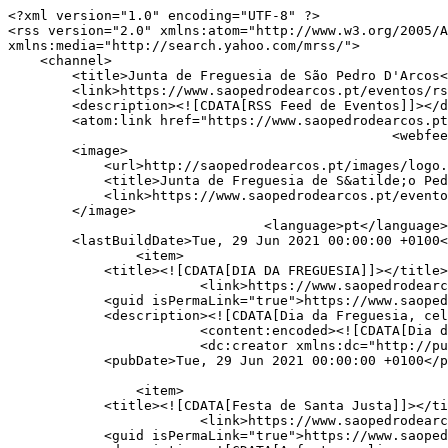
<?xml version="1.0" encoding="UTF-8" ?>

<rss version="2.0" xmlns:atom="http://www.w3.org/2005/A
xmlns:media="http://search.yahoo.com/mrss/">

    <channel>

        <title>Junta de Freguesia de São Pedro D'Arcos</title>

        <link>https://www.saopedrodearcos.pt/eventos/rss</link>

        <description><![CDATA[RSS Feed de Eventos]]></description>

        <atom:link href="https://www.saopedrodearcos.pt/eventos/rss" rel="self"></atom:link>

                                                <webfeeds:logo>http://saopedrodearcos.pt/images/logo.png</webfeeds:logo>

        <image>

            <url>http://saopedrodearcos.pt/images/logo.png</url>

            <title>Junta de Freguesia de S&atilde;o Pedro D&#039;Arcos</title>

            <link>https://www.saopedrodearcos.pt/eventos/rss</link>

        </image>

                                <language>pt</language>

        <lastBuildDate>Tue, 29 Jun 2021 00:00:00 +0100</lastBuildDate>

                <item>

            <title><![CDATA[DIA DA FREGUESIA]]></title>

                        <link>https://www.saopedrodearcos.pt/autarquia/noticias/4-dia_da_freguesia</link>

            <guid isPermaLink="true">https://www.saopedrodearcos.pt/autarquia/noticias/4-dia_da_freguesia</guid>

            <description><![CDATA[Dia da Freguesia, celebrado pela primeira vez que se tenha conhecimento em 29-06-2021]]></description>

                        <content:encoded><![CDATA[Dia da Freguesia, celebrado pela primeira vez que se tenha conhecimento em 29-06-2021]]></content:encoded>

                        <dc:creator xmlns:dc="http://purl.org/dc/elements/1.1/">Junta de Freguesia de São Pedro D'Arcos</dc:creator>

            <pubDate>Tue, 29 Jun 2021 00:00:00 +0100</pubDate>

                                                           
                <item>

            <title><![CDATA[Festa de Santa Justa]]></title>

                        <link>https://www.saopedrodearcos.pt/autarquia/noticias/2-festa_de_santa_justa</link>

            <guid isPermaLink="true">https://www.saopedrodearcos.pt/autarquia/noticias/2-festa_de_santa_justa</guid>
