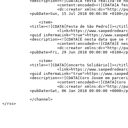
            <description><![CDATA[A festa realiza-se no terceiro domingo de Julho de cada ano]]></description>

                        <content:encoded><![CDATA[A festa realiza-se no terceiro domingo de Julho de cada ano]]></content:encoded>

                        <dc:creator xmlns:dc="http://purl.org/dc/elements/1.1/">Junta de Freguesia de São Pedro D'Arcos</dc:creator>

            <pubDate>Sun, 15 Jul 2018 00:00:00 +0100</pubDate>

                                                           
                <item>

            <title><![CDATA[Festa de São Pedro]]></title>

                        <link>https://www.saopedrodearcos.pt/autarquia/noticias/1-festa_de_sao_pedro</link>

            <guid isPermaLink="true">https://www.saopedrodearcos.pt/autarquia/noticias/1-festa_de_sao_pedro</guid>

            <description><![CDATA[É nesta data que se realiza a festa do Padroeiro da freguesia]]></description>

                        <content:encoded><![CDATA[É nesta data que se realiza a festa do Padroeiro da freguesia]]></content:encoded>

                        <dc:creator xmlns:dc="http://purl.org/dc/elements/1.1/">Junta de Freguesia de São Pedro D'Arcos</dc:creator>

            <pubDate>Fri, 29 Jun 2018 00:00:00 +0100</pubDate>

                                                           
                <item>

            <title><![CDATA[Concerto Solidário]]></title>

                        <link>https://www.saopedrodearcos.pt/autarquia/noticias/3-concerto_solidario</link>

            <guid isPermaLink="true">https://www.saopedrodearcos.pt/autarquia/noticias/3-concerto_solidario</guid>

            <description><![CDATA[Coro Jovem em parceria com a Catequese]]></description>

                        <content:encoded><![CDATA[Coro Jovem em parceria com a Catequese]]></content:encoded>

                        <dc:creator xmlns:dc="http://purl.org/dc/elements/1.1/">Junta de Freguesia de São Pedro D'Arcos</dc:creator>

            <pubDate>Sat, 06 Jan 2018 00:00:00 +0000</pubDate>

                                                           
            </channel>
