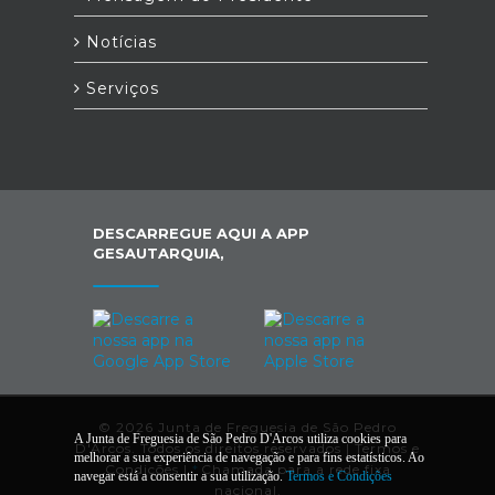
Notícias
Serviços
DESCARREGUE AQUI A APP
GESAUTARQUIA,
© 2026 Junta de Freguesia de São Pedro
A Junta de Freguesia de São Pedro D'Arcos utiliza cookies para
D'Arcos. Todos os direitos reservados |
Termos e
melhorar a sua experiência de navegação e para fins estatísticos. Ao
Condições
|
*
Chamada para a rede fixa
navegar está a consentir a sua utilização.
Termos e Condições
nacional.