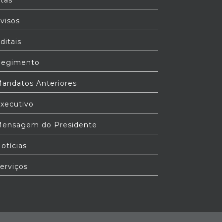
tas
visos
ditais
egimento
andatos Anteriores
xecutivo
ensagem do Presidente
otícias
erviços