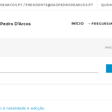
EARCOS.PT / PRESIDENTE@SAOPEDRODEARCOS.PT
QUEIM
INÍCIO
 Pedro D'Arcos
FREGUESI
Iníc
o à natalidade e adoção