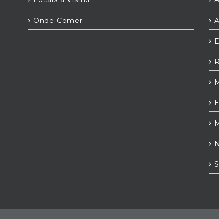
Locais a Visitar
A
Onde Comer
A
E
R
M
E
M
N
S