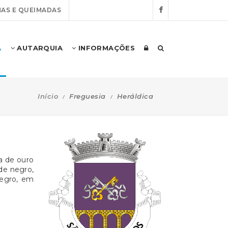
AS E QUEIMADAS
A
AUTARQUIA
INFORMAÇÕES
Início
Freguesia
Heráldica
a de ouro
de negro,
negro, em