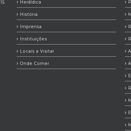
Heráldica
P
,15
História
M
Imprensa
R
Instituições
R
Locais a Visitar
A
Onde Comer
A
E
R
M
E
M