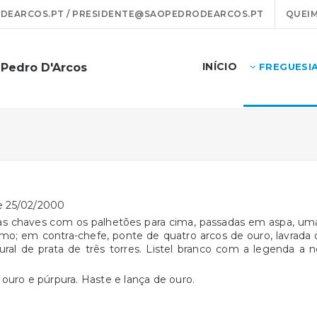
EARCOS.PT / PRESIDENTE@SAOPEDRODEARCOS.PT
QUEIM
INÍCIO
 Pedro D'Arcos
FREGUESI
de 25/02/2000
as chaves com os palhetões para cima, passadas em aspa, um
mo; em contra-chefe, ponte de quatro arcos de ouro, lavrada 
al de prata de três torres. Listel branco com a legenda a 
ouro e púrpura. Haste e lança de ouro.