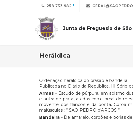
258 733 982
GERAL@SAOPEDROD
Junta de Freguesia de São
Heráldica
Ordenação heráldica do brasão e bandeira
Publicada no Diário da República, III Série 
Armas
- Escudo de púrpura, em abismo du
e outra de prata, atadas com torçal do mes
movente dos flancos e da ponta. Coroa mur
maiúsculas : “ SÃO PEDRO d'ARCOS “.
Bandeira
- De amarelo, cordões e borlas de 