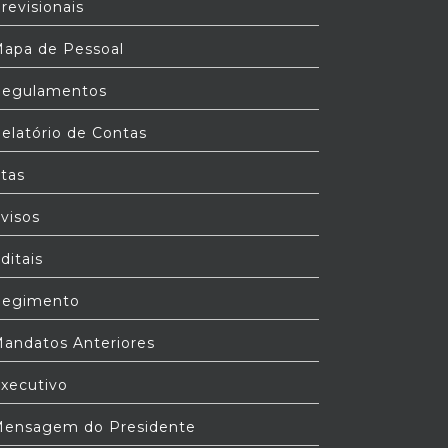
revisionais
apa de Pessoal
egulamentos
elatório de Contas
tas
visos
ditais
egimento
andatos Anteriores
xecutivo
ensagem do Presidente