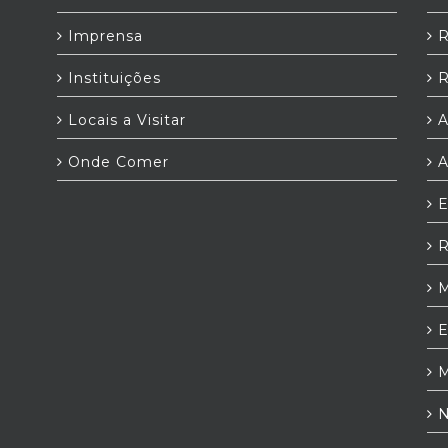
Imprensa
R
Instituições
R
Locais a Visitar
A
Onde Comer
A
E
R
M
E
M
N