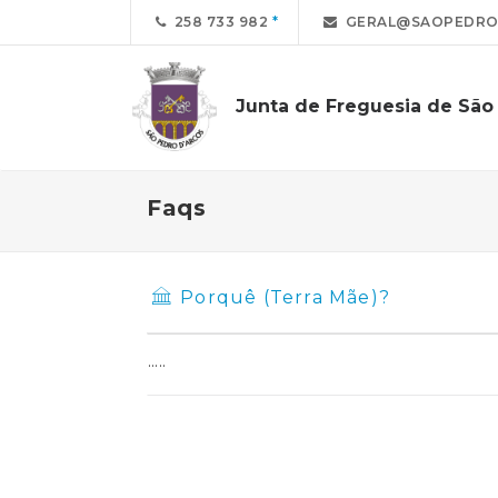
258 733 982
GERAL@SAOPEDROD
Junta de Freguesia de São
Faqs
Porquê (Terra Mãe)?
.....