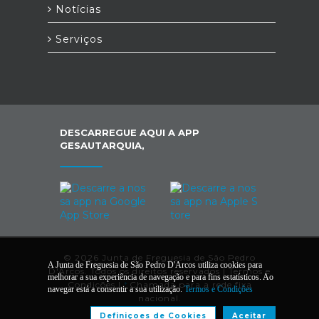
Notícias
Serviços
DESCARREGUE AQUI A APP
GESAUTARQUIA,
© 2026 Junta de Freguesia de São Pedro
A Junta de Freguesia de São Pedro D'Arcos utiliza cookies para
D'Arcos. Todos os direitos reservados |
Termos e
melhorar a sua experiência de navegação e para fins estatísticos. Ao
Condições
|
*
Chamada para a rede fixa
navegar está a consentir a sua utilização.
Termos e Condições
nacional.
Definiçoes de Cookies
Aceitar