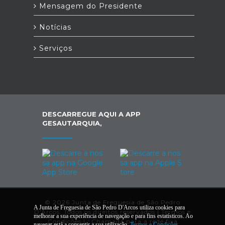
Mensagem do Presidente
Notícias
Serviços
DESCARREGUE AQUI A APP
GESAUTARQUIA,
© 2026 Junta de Freguesia de São Pedro
A Junta de Freguesia de São Pedro D'Arcos utiliza cookies para
D'Arcos. Todos os direitos reservados |
Termos e
melhorar a sua experiência de navegação e para fins estatísticos. Ao
Condições
|
*
Chamada para a rede fixa
navegar está a consentir a sua utilização.
Termos e Condições