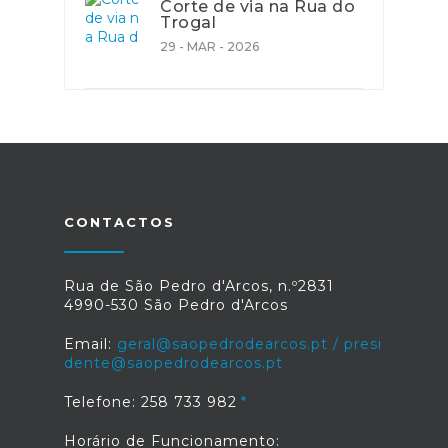
Corte de via na Rua do
Trogal
29 - MAR - 2026
CONTACTOS
Rua de São Pedro d'Arcos, n.º2831
4990-530 São Pedro d'Arcos
Email:
geral@saopedrodearcos.pt / presi
dente@saopedrodearcos.pt
Telefone: 258 733 982
Horário de Funcionamento: