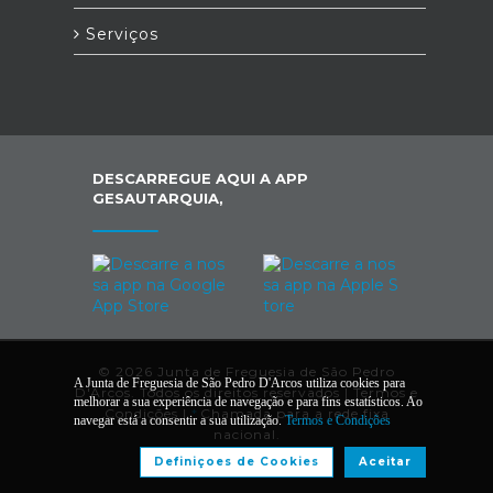
Serviços
DESCARREGUE AQUI A APP
GESAUTARQUIA,
© 2026 Junta de Freguesia de São Pedro
A Junta de Freguesia de São Pedro D'Arcos utiliza cookies para
D'Arcos. Todos os direitos reservados |
Termos e
melhorar a sua experiência de navegação e para fins estatísticos. Ao
Condições
|
*
Chamada para a rede fixa
navegar está a consentir a sua utilização.
Termos e Condições
nacional.
Definiçoes de Cookies
Aceitar