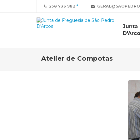
258 733 982
GERAL@SAOPEDROD
Junta
D'Arc
Atelier de Compotas